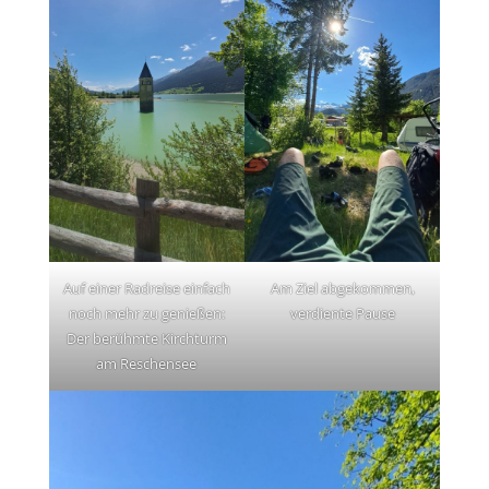
Auf einer Radreise einfach
Am Ziel abgekommen,
noch mehr zu genießen:
verdiente Pause
Der berühmte Kirchturm
am Reschensee