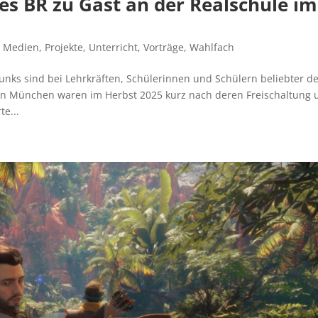
s BR zu Gast an der Realschule im
,
Medien
,
Projekte
,
Unterricht
,
Vorträge
,
Wahlfach
nks sind bei Lehrkräften, Schülerinnen und Schülern beliebter d
s in München waren im Herbst 2025 kurz nach deren Freischaltung
e...