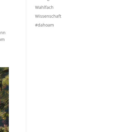
Wahlfach
Wissenschaft
#dahoam
enn
 um