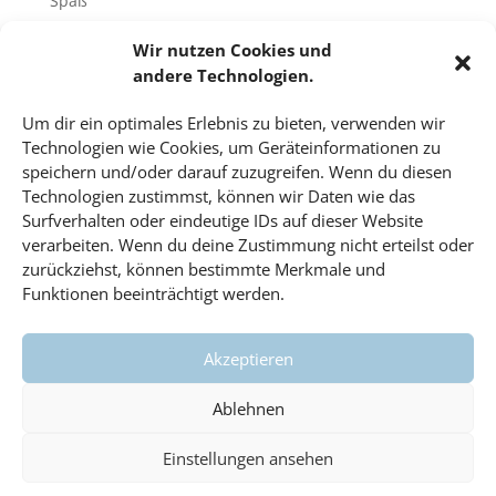
Spaß
Sport
Wir nutzen Cookies und
Tech-Blog
andere Technologien.
Umfrage
Um dir ein optimales Erlebnis zu bieten, verwenden wir
Unbekannte Orte
Technologien wie Cookies, um Geräteinformationen zu
Uncategorized
speichern und/oder darauf zuzugreifen. Wenn du diesen
Technologien zustimmst, können wir Daten wie das
Unterricht
Surfverhalten oder eindeutige IDs auf dieser Website
Video
verarbeiten. Wenn du deine Zustimmung nicht erteilst oder
Veranstaltungen
zurückziehst, können bestimmte Merkmale und
Funktionen beeinträchtigt werden.
Vorträge
Wahlfach
Akzeptieren
Wissenschaft
#dahoam
Ablehnen
Einstellungen ansehen