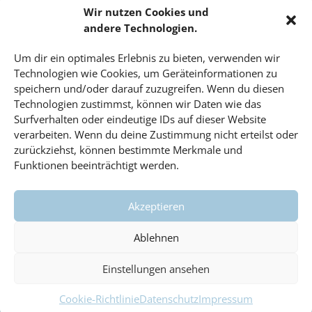
Sport
Wir nutzen Cookies und
Tech-Blog
andere Technologien.
Umfrage
Um dir ein optimales Erlebnis zu bieten, verwenden wir
Unbekannte Orte
Technologien wie Cookies, um Geräteinformationen zu
Uncategorized
speichern und/oder darauf zuzugreifen. Wenn du diesen
Technologien zustimmst, können wir Daten wie das
Unterricht
Surfverhalten oder eindeutige IDs auf dieser Website
Video
verarbeiten. Wenn du deine Zustimmung nicht erteilst oder
Veranstaltungen
zurückziehst, können bestimmte Merkmale und
Funktionen beeinträchtigt werden.
Vorträge
Wahlfach
Akzeptieren
Wissenschaft
#dahoam
Ablehnen
Einstellungen ansehen
Cookie-Richtlinie
Datenschutz
Impressum