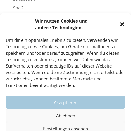
Spaß
Sport
Wir nutzen Cookies und
Tech-Blog
andere Technologien.
Umfrage
Um dir ein optimales Erlebnis zu bieten, verwenden wir
Unbekannte Orte
Technologien wie Cookies, um Geräteinformationen zu
Uncategorized
speichern und/oder darauf zuzugreifen. Wenn du diesen
Technologien zustimmst, können wir Daten wie das
Unterricht
Surfverhalten oder eindeutige IDs auf dieser Website
Video
verarbeiten. Wenn du deine Zustimmung nicht erteilst oder
Veranstaltungen
zurückziehst, können bestimmte Merkmale und
Funktionen beeinträchtigt werden.
Vorträge
Wahlfach
Akzeptieren
Wissenschaft
#dahoam
Ablehnen
Einstellungen ansehen