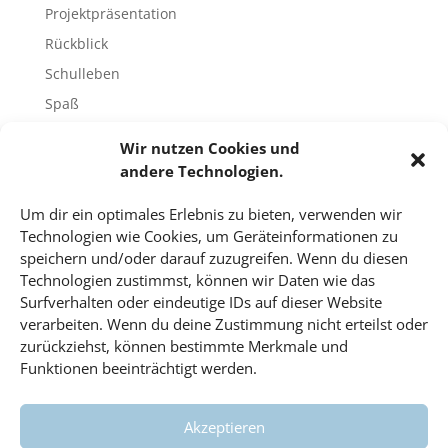
Projektpräsentation
Rückblick
Schulleben
Spaß
Sport
Wir nutzen Cookies und
Tech-Blog
andere Technologien.
Umfrage
Um dir ein optimales Erlebnis zu bieten, verwenden wir
Unbekannte Orte
Technologien wie Cookies, um Geräteinformationen zu
Uncategorized
speichern und/oder darauf zuzugreifen. Wenn du diesen
Technologien zustimmst, können wir Daten wie das
Unterricht
Surfverhalten oder eindeutige IDs auf dieser Website
Video
verarbeiten. Wenn du deine Zustimmung nicht erteilst oder
Veranstaltungen
zurückziehst, können bestimmte Merkmale und
Funktionen beeinträchtigt werden.
Vorträge
Wahlfach
Akzeptieren
Wissenschaft