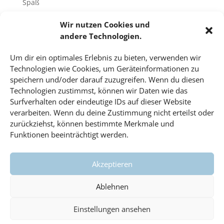
Spaß
Sport
Wir nutzen Cookies und
Tech-Blog
andere Technologien.
Umfrage
Um dir ein optimales Erlebnis zu bieten, verwenden wir
Unbekannte Orte
Technologien wie Cookies, um Geräteinformationen zu
Uncategorized
speichern und/oder darauf zuzugreifen. Wenn du diesen
Technologien zustimmst, können wir Daten wie das
Unterricht
Surfverhalten oder eindeutige IDs auf dieser Website
Video
verarbeiten. Wenn du deine Zustimmung nicht erteilst oder
Veranstaltungen
zurückziehst, können bestimmte Merkmale und
Funktionen beeinträchtigt werden.
Vorträge
Wahlfach
Akzeptieren
Wissenschaft
#dahoam
Ablehnen
Einstellungen ansehen