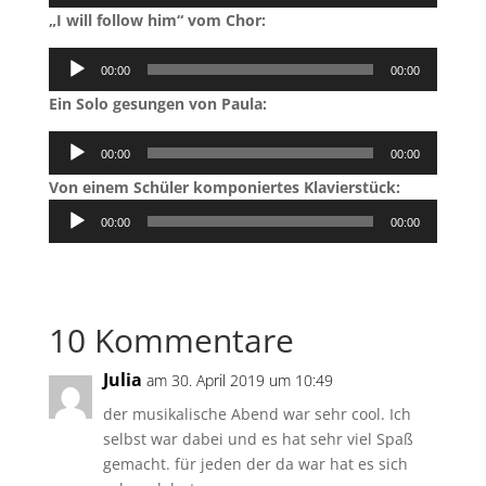
Player
„I will follow him“ vom Chor:
Audio-
00:00
00:00
Player
Ein Solo gesungen von Paula:
Audio-
00:00
00:00
Player
Von einem Schüler komponiertes Klavierstück:
Audio-
00:00
00:00
Player
10 Kommentare
Julia
am 30. April 2019 um 10:49
der musikalische Abend war sehr cool. Ich
selbst war dabei und es hat sehr viel Spaß
gemacht. für jeden der da war hat es sich