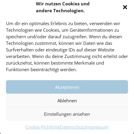
Wir nutzen Cookies und
Tech-Blog
andere Technologien.
Umfrage
Um dir ein optimales Erlebnis zu bieten, verwenden wir
Unbekannte Orte
Technologien wie Cookies, um Geräteinformationen zu
Uncategorized
speichern und/oder darauf zuzugreifen. Wenn du diesen
Technologien zustimmst, können wir Daten wie das
Unterricht
Surfverhalten oder eindeutige IDs auf dieser Website
Video
verarbeiten. Wenn du deine Zustimmung nicht erteilst oder
Veranstaltungen
zurückziehst, können bestimmte Merkmale und
Funktionen beeinträchtigt werden.
Vorträge
Wahlfach
Akzeptieren
Wissenschaft
#dahoam
Ablehnen
Einstellungen ansehen
Cookie-Richtlinie
Datenschutz
Impressum