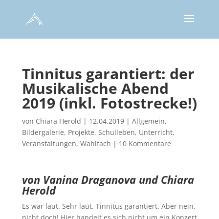
Tinnitus garantiert: der
Musikalische Abend
2019 (inkl. Fotostrecke!)
von
Chiara Herold
|
12.04.2019
|
Allgemein
,
Bildergalerie
,
Projekte
,
Schulleben
,
Unterricht
,
Veranstaltungen
,
Wahlfach
|
10 Kommentare
von Vanina Draganova und Chiara
Herold
Es war laut. Sehr laut. Tinnitus garantiert. Aber nein,
nicht doch! Hier handelt es sich nicht um ein Konzert