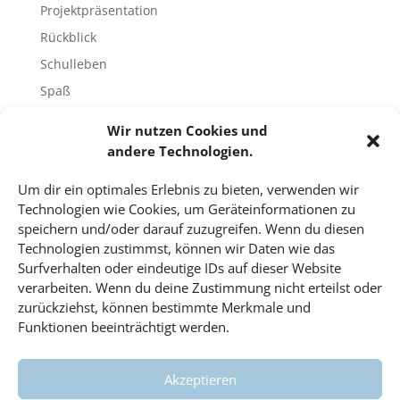
Projektpräsentation
Rückblick
Schulleben
Spaß
Sport
Wir nutzen Cookies und
Tech-Blog
andere Technologien.
Umfrage
Um dir ein optimales Erlebnis zu bieten, verwenden wir
Unbekannte Orte
Technologien wie Cookies, um Geräteinformationen zu
Uncategorized
speichern und/oder darauf zuzugreifen. Wenn du diesen
Technologien zustimmst, können wir Daten wie das
Unterricht
Surfverhalten oder eindeutige IDs auf dieser Website
Video
verarbeiten. Wenn du deine Zustimmung nicht erteilst oder
Veranstaltungen
zurückziehst, können bestimmte Merkmale und
Funktionen beeinträchtigt werden.
Vorträge
Wahlfach
Akzeptieren
Wissenschaft