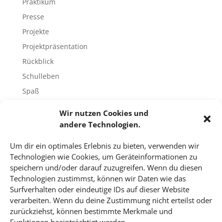
Praktikum
Presse
Projekte
Projektpräsentation
Rückblick
Schulleben
Spaß
Sport
Wir nutzen Cookies und
Tech-Blog
andere Technologien.
Umfrage
Um dir ein optimales Erlebnis zu bieten, verwenden wir
Unbekannte Orte
Technologien wie Cookies, um Geräteinformationen zu
Uncategorized
speichern und/oder darauf zuzugreifen. Wenn du diesen
Technologien zustimmst, können wir Daten wie das
Unterricht
Surfverhalten oder eindeutige IDs auf dieser Website
Video
verarbeiten. Wenn du deine Zustimmung nicht erteilst oder
Veranstaltungen
zurückziehst, können bestimmte Merkmale und