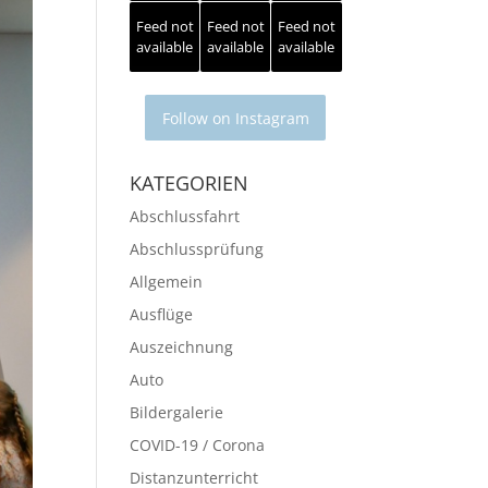
Feed not
Feed not
Feed not
available
available
available
Follow on Instagram
KATEGORIEN
Abschlussfahrt
Abschlussprüfung
Allgemein
Ausflüge
Auszeichnung
Auto
Bildergalerie
COVID-19 / Corona
Distanzunterricht