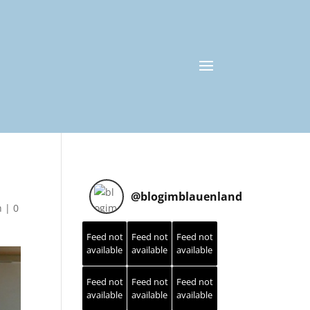
@
blogimblauenland
h
|
0
Feed not
Feed not
Feed not
available
available
available
Feed not
Feed not
Feed not
available
available
available