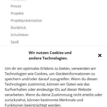
Presse
Projekte
Projektpräsentation
Rückblick
Schulleben
Spaß
Sport
Wir nutzen Cookies und
Tech-Blog
andere Technologien.
Umfrage
Um dir ein optimales Erlebnis zu bieten, verwenden wir
Unbekannte Orte
Technologien wie Cookies, um Geräteinformationen zu
Uncategorized
speichern und/oder darauf zuzugreifen. Wenn du diesen
Technologien zustimmst, können wir Daten wie das
Unterricht
Surfverhalten oder eindeutige IDs auf dieser Website
Video
verarbeiten. Wenn du deine Zustimmung nicht erteilst oder
Veranstaltungen
zurückziehst, können bestimmte Merkmale und
Funktionen beeinträchtigt werden.
Vorträge