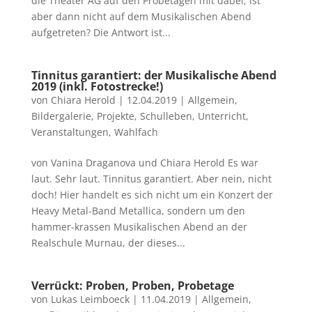
die Theater AG auf den Probetagen mit dabei, ist
aber dann nicht auf dem Musikalischen Abend
aufgetreten? Die Antwort ist...
Tinnitus garantiert: der Musikalische Abend
2019 (inkl. Fotostrecke!)
von
Chiara Herold
|
12.04.2019
|
Allgemein
,
Bildergalerie
,
Projekte
,
Schulleben
,
Unterricht
,
Veranstaltungen
,
Wahlfach
von Vanina Draganova und Chiara Herold Es war
laut. Sehr laut. Tinnitus garantiert. Aber nein, nicht
doch! Hier handelt es sich nicht um ein Konzert der
Heavy Metal-Band Metallica, sondern um den
hammer-krassen Musikalischen Abend an der
Realschule Murnau, der dieses...
Verrückt: Proben, Proben, Probetage
von
Lukas Leimboeck
|
11.04.2019
|
Allgemein
,