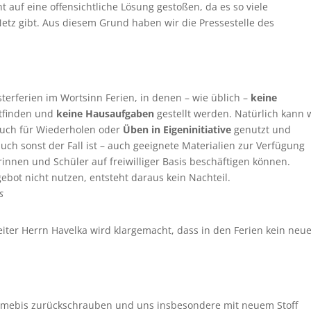
t auf eine offensichtliche Lösung gestoßen, da es so viele
tz gibt. Aus diesem Grund haben wir die Pressestelle des
sterferien im Wortsinn Ferien, in denen – wie üblich –
keine
ttfinden und
keine Hausaufgaben
gestellt werden. Natürlich kann 
 auch für Wiederholen oder
Üben in Eigeninitiative
genutzt und
auch sonst der Fall ist – auch geeignete Materialien zur Verfügung
rinnen und Schüler auf freiwilliger Basis beschäftigen können.
ebot nicht nutzen, entsteht daraus kein Nachteil.
s
iter Herrn Havelka wird klargemacht, dass in den Ferien kein neu
n mebis zurückschrauben und uns insbesondere mit neuem Stoff