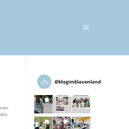
@
blogimblauenland
innen
ebis