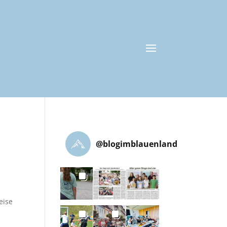
@
blogimblauenland
eise