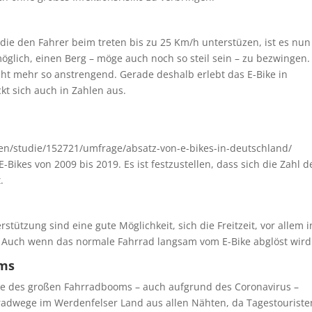
 die den Fahrer beim treten bis zu 25 Km/h unterstüzen, ist es nun
glich, einen Berg – möge auch noch so steil sein – zu bezwingen.
cht mehr so anstrengend. Gerade deshalb erlebt das E-Bike in
kt sich auch in Zahlen aus.
daten/studie/152721/umfrage/absatz-von-e-bikes-in-deutschland/
E-Bikes von 2009 bis 2019. Es ist festzustellen, dass sich die Zahl d
.
tützung sind eine gute Möglichkeit, sich die Freitzeit, vor allem i
. Auch wenn das normale Fahrrad langsam vom E-Bike abglöst wird
oms
ile des großen Fahrradbooms – auch aufgrund des Coronavirus –
adwege im Werdenfelser Land aus allen Nähten, da Tagestouriste