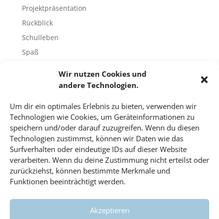
Projektpräsentation
Rückblick
Schulleben
Spaß
Sport
Wir nutzen Cookies und
Tech-Blog
andere Technologien.
Umfrage
Um dir ein optimales Erlebnis zu bieten, verwenden wir
Unbekannte Orte
Technologien wie Cookies, um Geräteinformationen zu
Uncategorized
speichern und/oder darauf zuzugreifen. Wenn du diesen
Technologien zustimmst, können wir Daten wie das
Unterricht
Surfverhalten oder eindeutige IDs auf dieser Website
Video
verarbeiten. Wenn du deine Zustimmung nicht erteilst oder
Veranstaltungen
zurückziehst, können bestimmte Merkmale und
Funktionen beeinträchtigt werden.
Vorträge
Wahlfach
Akzeptieren
Wissenschaft